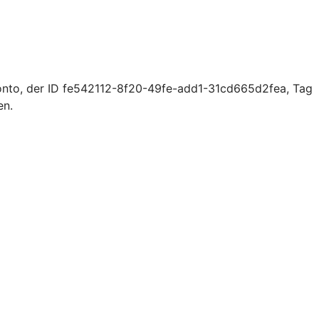
onto, der ID fe542112-8f20-49fe-add1-31cd665d2fea, Tag
en.